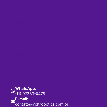
Autoprodução
Comercialização Varejista e Atacadista
Consultoria
Design de Tarifas e Produtos
Modelos de Risco
Planejamento Estratégico
Projetos PDI
Regras de CCEE
Suporte à Disputas
WhatsApp:
(11) 97283-0478
E-mail:
contato@voltrobotics.com.br