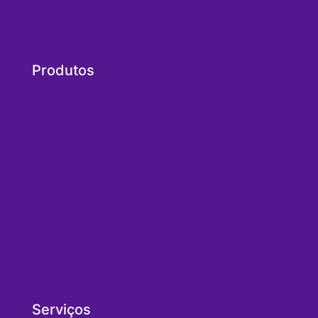
Carreiras
Produtos
Bess
Clientes
Curtailment
Datahub
Match da Energia
POVAT
Preços de Mercado
Serviços