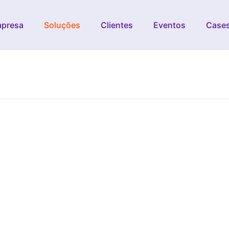
presa
Soluções
Clientes
Eventos
Case
de energia:
etorial e
latória