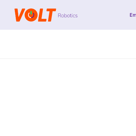
Em
Consultoria 
inteligência s
precisão regu