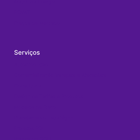
Match da Energia
POVAT
Preços de Mercado
Serviços
Autoprodução
Comercialização Varejista e Atacadista
Consultoria
Design de Tarifas e Produtos
Modelos de Risco
Planejamento Estratégico
Projetos PDI
Regras de CCEE