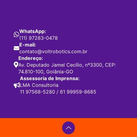
Suporte à Disputas
WhatsApp:
(11) 97283-0478
E-mail:
contato@voltrobotics.com.br
Endereço:
Av. Deputado Jamel Cecílio, nº3300, CEP:
74.810-100, Goiânia-GO
Assessoria de Imprensa:
LMA Consultoria
11 97568-5280
/
61 99959-8685