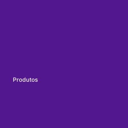
Empresa
Insights
Eventos
Cases
Clientes
Carreiras
Produtos
Bess
Clientes
Curtailment
Datahub